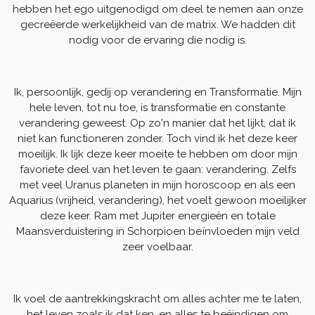
hebben het ego uitgenodigd om deel te nemen aan onze
gecreëerde werkelijkheid van de matrix. We hadden dit
nodig voor de ervaring die nodig is.
Ik, persoonlijk, gedij op verandering en Transformatie. Mijn
hele leven, tot nu toe, is transformatie en constante
verandering geweest. Op zo'n manier dat het lijkt, dat ik
niet kan functioneren zonder. Toch vind ik het deze keer
moeilijk. Ik lijk deze keer moeite te hebben om door mijn
favoriete deel van het leven te gaan: verandering. Zelfs
met veel Uranus planeten in mijn horoscoop en als een
Aquarius (vrijheid, verandering), het voelt gewoon moeilijker
deze keer. Ram met Jupiter energieën en totale
Maansverduistering in Schorpioen beïnvloeden mijn veld
zeer voelbaar.
Ik voel de aantrekkingskracht om alles achter me te laten,
het leven zoals ik dat ken, en alles te beëindigen om