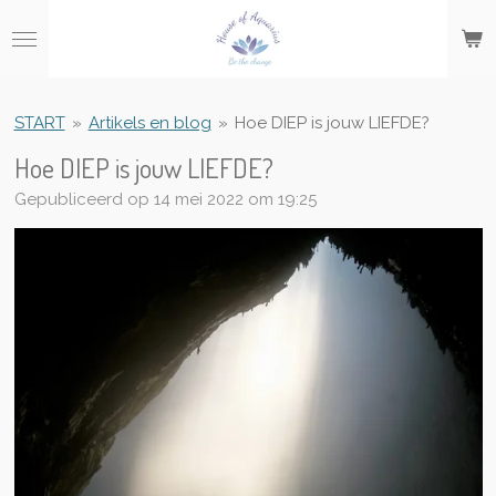
Ga
direct
naar
de
hoofdinhoud
START
»
Artikels en blog
»
Hoe DIEP is jouw LIEFDE?
Hoe DIEP is jouw LIEFDE?
Gepubliceerd op 14 mei 2022 om 19:25