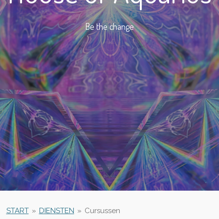
Be the change
START
»
DIENSTEN
»
Cursussen