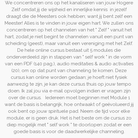
We concentreren ons op het kanaliseren van jouw Hogere
Zelf omdat jij de wijsheid en innerlijke kennis in jezelf
draagt ​​die de Meesters ook hebben; want jij bent zelf een
Meester! Alles is te vinden in jouw eigen hart. We zullen ons
concentreren op het channelen van het " Zelf " vanuit het
hart, zodat je niet begint te channelen vanuit een punt van
scheiding (geest), maar vanuit een vereniging met het Zelf.
De hele online cursus bestaat uit 5 modules die
onderverdeeld zijn in stappen van " self work " in de vorm
van een PDF (140 pag.), audio meditaties & audio activaties
(20), om op dat punt van channeling te komen. Deze
cursus kan online worden gedaan; je hoeft niet fysiek
aanwezig te zijn, je kan deze cursus thuis op jouw tempo
doen. Ik zal jou via e-mail opvolgen indien er vragen zijn
over de cursus. Iedereen moet beginnen met Module 1
want de basis is belangrijk, hoe ontwaakt of geëvolueerd jij
ook bent op jouw spirituele pad. Neem de tijd voor elke
module, er is geen druk. Het is het beste om de cursus zo
diep mogelijk met " self work " te doorlopen zodat er een
goede basis is voor de daadwerkelijke channeling.