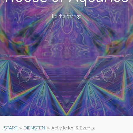
Be the change
START
»
DIENSTEN
»
Activiteiten & Events