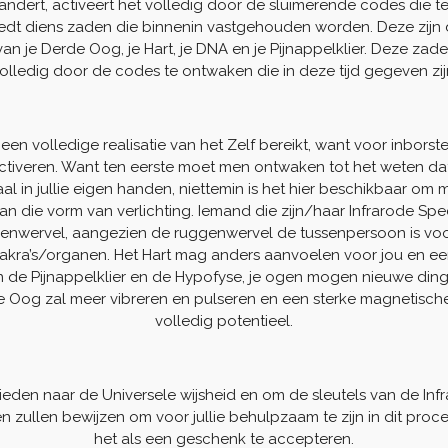
andert, activeert het volledig door de sluimerende codes die te
voedt diens zaden die binnenin vastgehouden worden. Deze zijn
van je Derde Oog, je Hart, je DNA en je Pijnappelklier. Deze z
olledig door de codes te ontwaken die in deze tijd gegeven zij
n volledige realisatie van het Zelf bereikt, want voor inbors
iveren. Want ten eerste moet men ontwaken tot het weten dat a
aal in jullie eigen handen, niettemin is het hier beschikbaar om m
 die vorm van verlichting. Iemand die zijn/haar Infrarode Spe
nwervel, aangezien de ruggenwervel de tussenpersoon is voor
chakra’s/organen. Het Hart mag anders aanvoelen voor jou en e
an de Pijnappelklier en de Hypofyse, je ogen mogen nieuwe di
e Oog zal meer vibreren en pulseren en een sterke magnetische
volledig potentieel.
bieden naar de Universele wijsheid en om de sleutels van de I
 zullen bewijzen om voor jullie behulpzaam te zijn in dit proces,
het als een geschenk te accepteren.