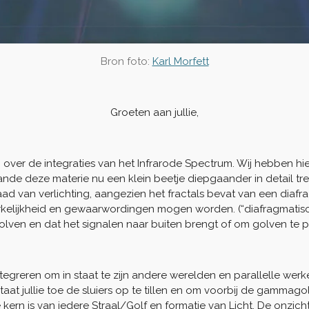
Bron foto:
Karl Morfett
Groeten aan jullie,
 over de integraties van het Infrarode Spectrum. Wij hebben h
de deze materie nu een klein beetje diepgaander in detail tr
aad van verlichting, aangezien het fractals bevat van een diafr
erkelijkheid en gewaarwordingen mogen worden. (“diafragmatisch
lven en dat het signalen naar buiten brengt of om golven te p
 integreren om in staat te zijn andere werelden en parallelle wer
at jullie toe de sluiers op te tillen en om voorbij de gammag
 kern is van iedere Straal/Golf en formatie van Licht. De onzi