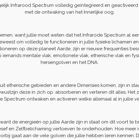
jk Infrarood Spectrum volledig geïntegreerd en geactiveerd i
met de ontwaking van het Innerlijke oog.
emen, want jullie moet weten dat het Infrarode Spectrum al een de
geweest om volledig te functioneren in jullie fysieke lichamen e
tioneren op deze planeet Aarde, zijn er nieuwe frequenties b
iemands mentale vlak, emotionele vlak, etherische vlak en fysiek
hersengolven en het DNA.
 etherische gebieden en andere Dimensies komen, zijn in staat
ustzijn deze in zich op: absorberen en verteren dit alles. Het z
e Spectrum ontwaken en activeren welke allemaal al in jullie ver
want de energieën op jullie Aarde zijn in staat om dit voort te br
esef en Zelfbelichaming vertoeven te onderhouden. Hoe meer ie
orbij gaat aan de vele golven die jullie hebben leren kennen. Di