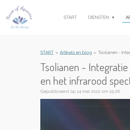
Ga
direct
START
DIENSTEN
A
naar
de
hoofdinhoud
START
»
Artikels en blog
»
Tsolianen - Int
Tsolianen - Integrat
en het infrarood spe
Gepubliceerd op 14 mei 2022 om 19:26