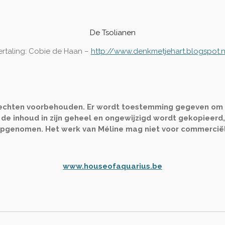
De Tsolianen
ertaling: Cobie de Haan –
http://www.denkmetjehart.blogspot.n
rechten voorbehouden. Er wordt toestemming gegeven om dit
e inhoud in zijn geheel en ongewijzigd wordt gekopieerd, 
n opgenomen. Het werk van Méline mag niet voor commercië
www.houseofaquarius.be