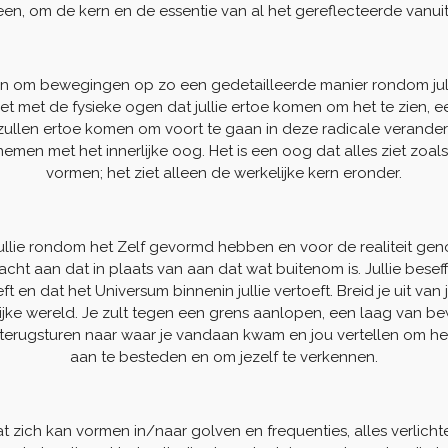
heen, om de kern en de essentie van al het gereflecteerde vanuit d
nen om bewegingen op zo een gedetailleerde manier rondom jullie
niet met de fysieke ogen dat jullie ertoe komen om het te zien, ee
lie zullen ertoe komen om voort te gaan in deze radicale verander
nemen met het innerlijke oog. Het is een oog dat alles ziet zoals
vormen; het ziet alleen de werkelijke kern eronder.
e jullie rondom het Zelf gevormd hebben en voor de realiteit ge
cht aan dat in plaats van aan dat wat buitenom is. Jullie beseff
 en dat het Universum binnenin jullie vertoeft. Breid je uit van je
erlijke wereld. Je zult tegen een grens aanlopen, een laag van b
 je terugsturen naar waar je vandaan kwam en jou vertellen om het
aan te besteden en om jezelf te verkennen.
at zich kan vormen in/naar golven en frequenties, alles verlic