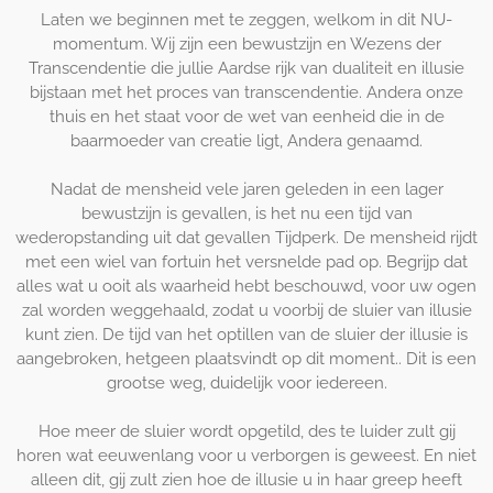
Laten we beginnen met te zeggen, welkom in dit NU-
momentum. Wij zijn een bewustzijn en Wezens der
Transcendentie die jullie Aardse rijk van dualiteit en illusie
bijstaan met het proces van transcendentie. Andera onze
thuis en het staat voor de wet van eenheid die in de
baarmoeder van creatie ligt, Andera genaamd.
Nadat de mensheid vele jaren geleden in een lager
bewustzijn is gevallen, is het nu een tijd van
wederopstanding uit dat gevallen Tijdperk. De mensheid rijdt
met een wiel van fortuin het versnelde pad op. Begrijp dat
alles wat u ooit als waarheid hebt beschouwd, voor uw ogen
zal worden weggehaald, zodat u voorbij de sluier van illusie
kunt zien. De tijd van het optillen van de sluier der illusie is
aangebroken, hetgeen plaatsvindt op dit moment.. Dit is een
grootse weg, duidelijk voor iedereen.
Hoe meer de sluier wordt opgetild, des te luider zult gij
horen wat eeuwenlang voor u verborgen is geweest. En niet
alleen dit, gij zult zien hoe de illusie u in haar greep heeft