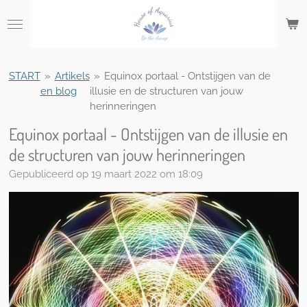
Ga
direct
naar
de
hoofdinhoud
START
»
Artikels
»
Equinox portaal - Ontstijgen van de
en blog
illusie en de structuren van jouw
herinneringen
Equinox portaal - Ontstijgen van de illusie en
de structuren van jouw herinneringen
Gepubliceerd op 19 maart 2022 om 18:09