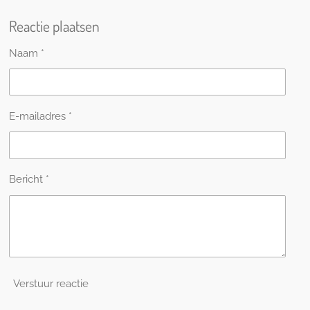
e
e
h
e
l
e
a
l
Reactie plaatsen
e
l
r
e
n
e
n
Naam *
E-mailadres *
Bericht *
Verstuur reactie