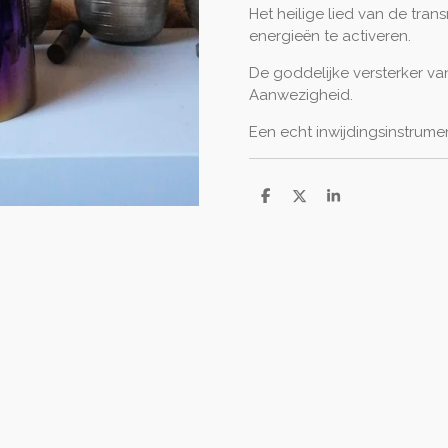
Het heilige lied van de tra
energieën te activeren.
De goddelijke versterker van
Aanwezigheid.
Een echt inwijdingsinstrumen
D
D
S
e
e
h
l
e
a
e
l
r
n
e