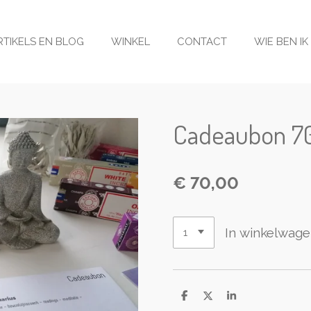
RTIKELS EN BLOG
WINKEL
CONTACT
WIE BEN IK
Cadeaubon 7
€ 70,00
In winkelwag
D
D
S
e
e
h