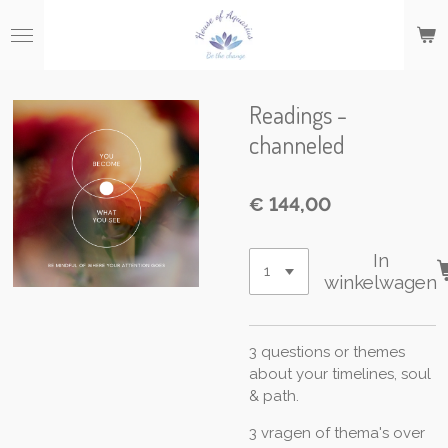
Ga
direct
naar
de
hoofdinhoud
Readings -
channeled
€ 144,00
In
winkelwagen
3 questions or themes
about your timelines, soul
& path.
3 vragen of thema's over