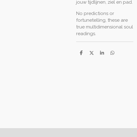
jouw tijdlijnen, ziel en pad.
No predictions or
fortunetelling, these are
true multidimensional soul
readings.
D
D
S
D
e
e
h
e
l
e
a
l
e
l
r
e
n
e
n