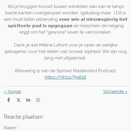
Als je bruggen bouwt tussen werelden dan kan er langs
beide kanten overgelopen worden. (gelukkig maar
) Dit is
een must listen uitzending 𝘃𝗼𝗼𝗿 𝘄𝗶𝗲 𝗮𝗹 𝗻𝗶𝗲𝘂𝘄𝘀𝗴𝗶𝗲𝗿𝗶𝗴 𝗵𝗲𝘁
𝘀𝗽𝗶𝗿𝗶𝘁𝘂𝗲𝗹𝗲 𝗽𝗮𝗱 𝗶𝘀 𝗼𝗽𝗴𝗲𝗴𝗮𝗮𝗻 en misschien de neiging
krijgt om het "gewone" leven te veroordelen.
Dank je wel Méline Lafont voor je open en eerlijke
getuigenis, voor het delen van zoveel wijsheid. We zijn nog
lang niet uitgepraat.
Aflevering 9 van de Spiriwiri Mastermind Podcast:
https://rfr.bz/f5s61lt
«
Vorige
Volgende
»
D
D
S
D
e
e
h
e
l
e
a
l
Reactie plaatsen
e
l
r
e
n
e
n
Naam *