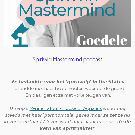
Spiriwiri Mastermind podcast
𝗭𝙚 𝙗𝙚𝙙𝙖𝙣𝙠𝙩𝙚 𝙫𝙤𝙤𝙧 𝙝𝙚𝙩 "𝙜𝙪𝙧𝙪𝙨𝙝𝙞𝙥" 𝙞𝙣 𝙩𝙝𝙚 𝙎𝙩𝙖𝙩𝙚𝙨.
Ze landde met haar beide voeten weer op de grond.
En daar geniet ze met volle teugen van.
𝘋𝘦 𝘸𝘪𝘫𝘻𝘦
Méline Lafont - House of Aquarius
𝘸𝘦𝘳𝘬𝘵 𝘯𝘰𝘨
𝘴𝘵𝘦𝘦𝘥𝘴 𝘮𝘦𝘵 𝘩𝘢𝘢𝘳 "𝘱𝘢𝘳𝘢𝘯𝘰𝘳𝘮𝘢𝘭𝘦" 𝘨𝘢𝘷𝘦𝘴 𝘮𝘢𝘢𝘳 𝘻𝘦 𝘻𝘦𝘵 𝘻𝘦 𝘯𝘶
𝘪𝘯 𝘷𝘰𝘰𝘳 𝘦𝘦𝘯 "𝘢𝘢𝘳𝘥𝘴" 𝘭𝘦𝘷𝘦𝘯 𝘸𝘢𝘯𝘵 𝘥𝘢𝘵 𝘪𝘴 𝘷𝘰𝘰𝘳 𝘩𝘢𝘢𝘳 𝘯𝘦𝘵 𝙙𝙚 𝙙𝙚
𝙠𝙚𝙧𝙣 𝙫𝙖𝙣 𝙨𝙥𝙞𝙧𝙞𝙩𝙪𝙖𝙡𝙞𝙩𝙚𝙞𝙩.