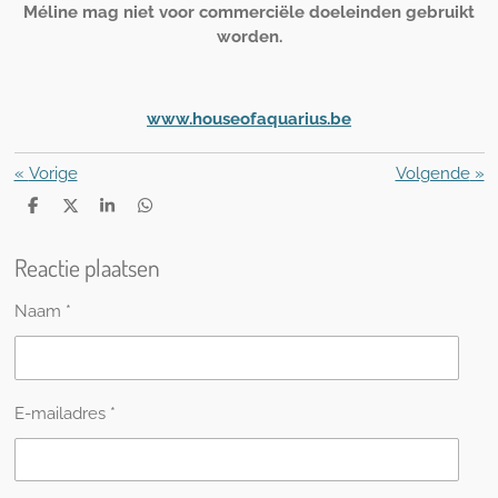
Méline mag niet voor commerciële doeleinden gebruikt
worden.
www.houseofaquarius.be
«
Vorige
Volgende
»
D
D
S
D
e
e
h
e
l
e
a
l
Reactie plaatsen
e
l
r
e
n
e
n
Naam *
E-mailadres *