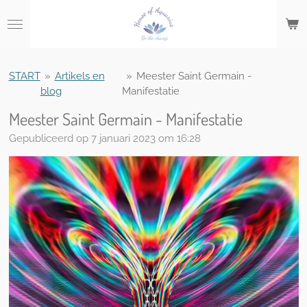
Ga
direct
naar
de
hoofdinhoud
START
»
Artikels en
»
Meester Saint Germain -
blog
Manifestatie
Meester Saint Germain - Manifestatie
Gepubliceerd op 7 januari 2023 om 16:28