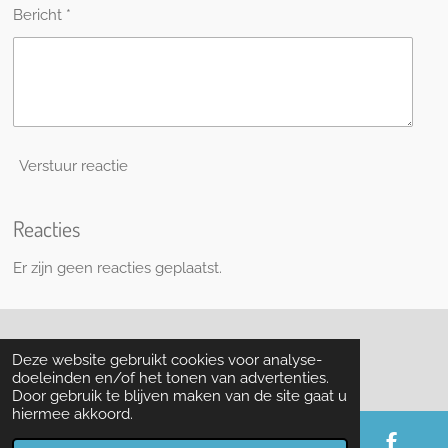
Bericht *
Verstuur reactie
Reacties
Er zijn geen reacties geplaatst.
© 2013 - 2026 House of Aquarius
Deze website gebruikt cookies voor analyse-
doeleinden en/of het tonen van advertenties.
Door gebruik te blijven maken van de site gaat u
hiermee akkoord.