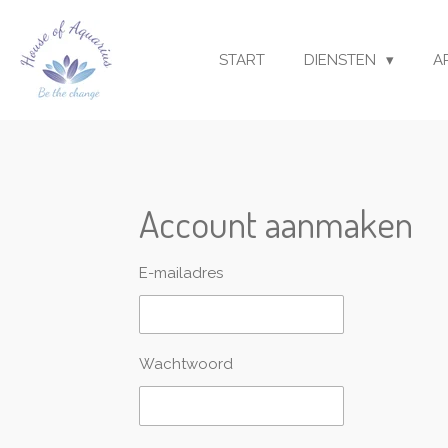
Ga
direct
START
DIENSTEN
A
naar
de
hoofdinhoud
Account aanmaken
E-mailadres
Wachtwoord